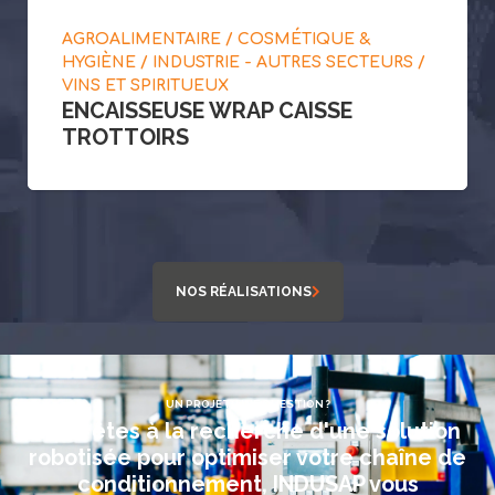
AGROALIMENTAIRE / COSMÉTIQUE &
HYGIÈNE / INDUSTRIE - AUTRES SECTEURS /
VINS ET SPIRITUEUX
ENCAISSEUSE WRAP CAISSE
TROTTOIRS
NOS RÉALISATIONS
UN PROJET, UNE QUESTION ?
Vous êtes à la recherche d'une solution
robotisée pour optimiser votre chaîne de
conditionnement, INDUSAP vous